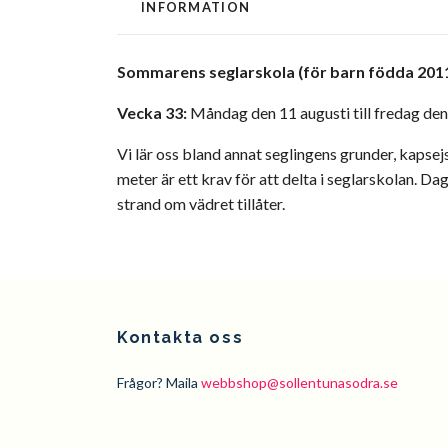
INFORMATION
Sommarens seglarskola (för barn födda 201
Vecka 33:
Måndag den 11 augusti till fredag den
Vi lär oss bland annat seglingens grunder, kapsejs
meter är ett krav för att delta i seglarskolan. Da
strand om vädret tillåter.
Kontakta oss
Frågor? Maila
webbshop@sollentunasodra.se