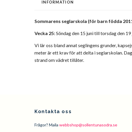
INFORMATION
Sommarens seglarskola
(för barn födda 201
Vecka 25:
Söndag den 15 juni till torsdag den 19
Vi lär oss bland annat seglingens grunder, kapsejs
meter är ett krav för att delta i seglarskolan. Da
strand om vädret tillåter.
Kontakta oss
Frågor? Maila
webbshop@sollentunasodra.se